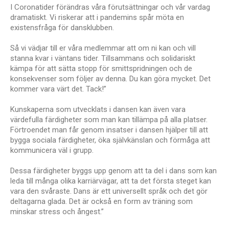
I Coronatider förändras våra förutsättningar och vår vardag
dramatiskt. Vi riskerar att i pandemins spår möta en
existensfråga för dansklubben.
Så vi vädjar till er våra medlemmar att om ni kan och vill
stanna kvar i väntans tider. Tillsammans och solidariskt
kämpa för att sätta stopp för smittspridningen och de
konsekvenser som följer av denna. Du kan göra mycket. Det
kommer vara värt det. Tack!”
Kunskaperna som utvecklats i dansen kan även vara
värdefulla färdigheter som man kan tillämpa på alla platser.
Förtroendet man får genom insatser i dansen hjälper till att
bygga sociala färdigheter, öka självkänslan och förmåga att
kommunicera väl i grupp.
Dessa färdigheter byggs upp genom att ta del i dans som kan
leda till många olika karriärvägar, att ta det första steget kan
vara den svåraste. Dans är ett universellt språk och det gör
deltagarna glada. Det är också en form av träning som
minskar stress och ångest.”